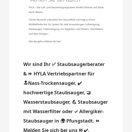
Wir sind Ihr ✅ Staubsaugerberater
& ⏩ HYLA Vertriebspartner für
🔝Nass-Trockensauger, ✔️
hochwertige Staubsauger, 🤝
Wasserstaubsauger, 💪 Staubsauger
mit Wasserfilter oder ✓ Allergiker-
Staubsauger in 🌍 Pfungstadt. ⏩
Melden Sie sich bei uns ✉ ✔️.