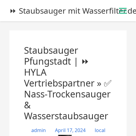
S
⏩ Staubsauger mit Wasserfilter.d
k
i
p
t
o
Staubsauger
c
o
Pfungstadt | ⏩
n
HYLA
t
e
Vertriebspartner » ✅
n
Nass-Trockensauger
t
&
Wasserstaubsauger
admin
April 17, 2024
local