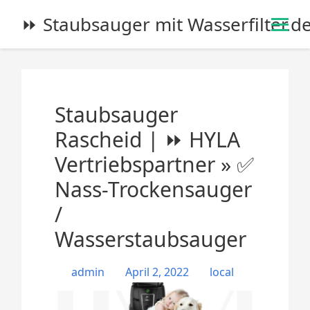
S
⏩ Staubsauger mit Wasserfilter.d
k
i
p
t
o
Staubsauger
c
o
Rascheid | ⏩ HYLA
n
Vertriebspartner » ✅
t
e
Nass-Trockensauger
n
/
t
Wasserstaubsauger
admin
April 2, 2022
local