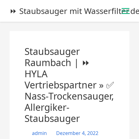
S
⏩ Staubsauger mit Wasserfilter.d
k
i
p
t
o
Staubsauger
c
o
Raumbach | ⏩
n
HYLA
t
e
Vertriebspartner » ✅
n
Nass-Trockensauger,
t
Allergiker-
Staubsauger
admin
Dezember 4, 2022