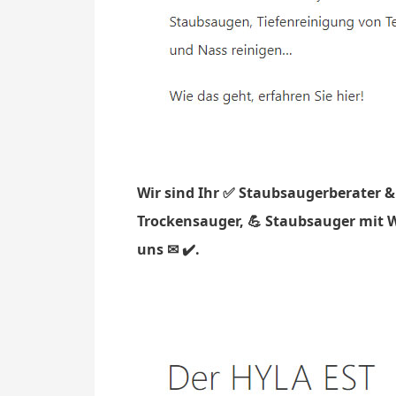
Wir sind Ihr ✅ Staubsaugerberater &
Trockensauger, 💪 Staubsauger mit W
uns ✉ ✔️.