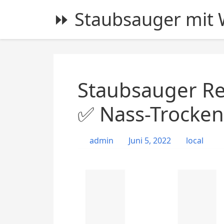
S
⏩ Staubsauger mit W
k
i
p
t
o
c
Staubsauger Re
o
n
✅ Nass-Trocken
t
e
admin
Juni 5, 2022
local
n
t