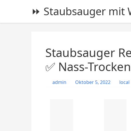
S
⏩ Staubsauger mit W
k
i
p
t
o
c
Staubsauger Re
o
n
✅ Nass-Trocken
t
e
admin
Oktober 5, 2022
local
n
t