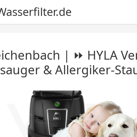
asserfilter.de
ichenbach | ⏩ HYLA Ver
sauger & Allergiker-St