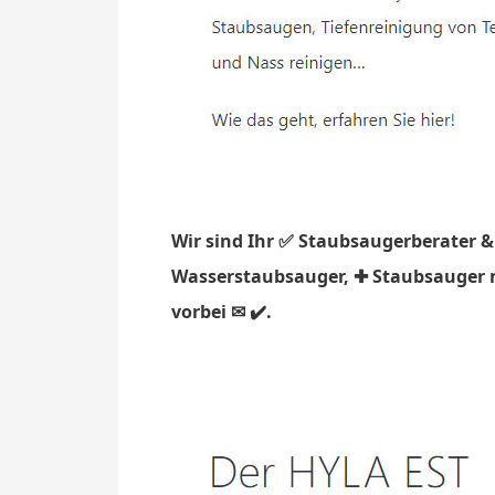
Wir sind Ihr ✅ Staubsaugerberater &
Wasserstaubsauger, ✚ Staubsauger m
vorbei ✉ ✔️.