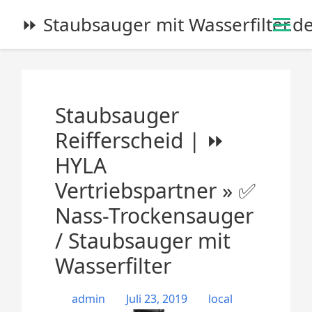
S
⏩ Staubsauger mit Wasserfilter.d
k
i
p
t
o
Staubsauger
c
o
Reifferscheid | ⏩
n
HYLA
t
e
Vertriebspartner » ✅
n
Nass-Trockensauger
t
/ Staubsauger mit
Wasserfilter
admin
Juli 23, 2019
local