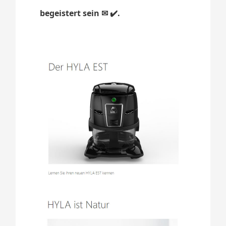
begeistert sein ✉ ✔️.