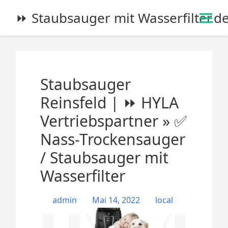
S
⏩ Staubsauger mit Wasserfilter.d
k
i
p
t
o
Staubsauger
c
o
Reinsfeld | ⏩ HYLA
n
Vertriebspartner » ✅
t
e
Nass-Trockensauger
n
/ Staubsauger mit
t
Wasserfilter
admin
Mai 14, 2022
local