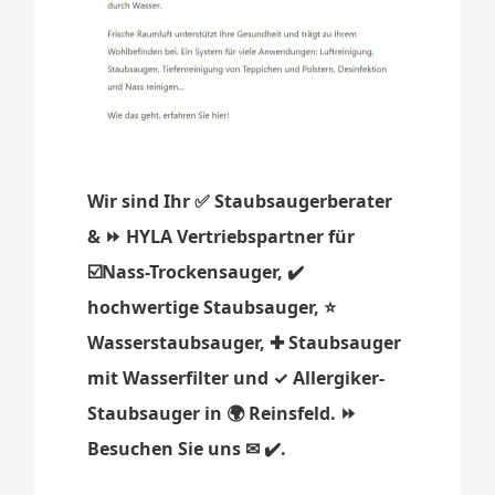
Wir sind Ihr ✅ Staubsaugerberater
& ⏩ HYLA Vertriebspartner für
☑️Nass-Trockensauger, ✔️
hochwertige Staubsauger, ⭐
Wasserstaubsauger, ✚ Staubsauger
mit Wasserfilter und ✓ Allergiker-
Staubsauger in 🌍 Reinsfeld. ⏩
Besuchen Sie uns ✉ ✔️.