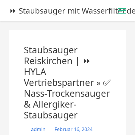
S
⏩ Staubsauger mit Wasserfilter.d
k
i
p
t
o
Staubsauger
c
o
Reiskirchen | ⏩
n
HYLA
t
e
Vertriebspartner » ✅
n
Nass-Trockensauger
t
& Allergiker-
Staubsauger
admin
Februar 16, 2024