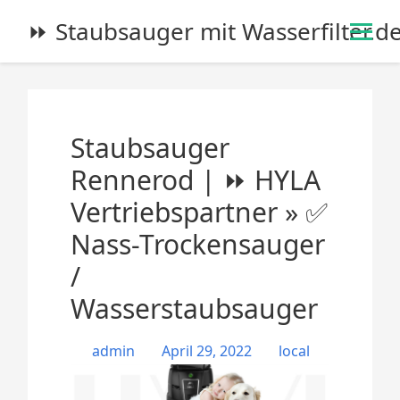
S
⏩ Staubsauger mit Wasserfilter.d
k
i
p
t
o
Staubsauger
c
o
Rennerod | ⏩ HYLA
n
Vertriebspartner » ✅
t
e
Nass-Trockensauger
n
/
t
Wasserstaubsauger
admin
April 29, 2022
local