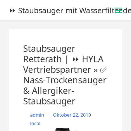
S
⏩ Staubsauger mit Wasserfilter.d
k
i
p
t
o
Staubsauger
c
o
Retterath | ⏩ HYLA
n
Vertriebspartner » ✅
t
e
Nass-Trockensauger
n
& Allergiker-
t
Staubsauger
admin
Oktober 22, 2019
local