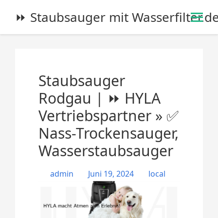
S
⏩ Staubsauger mit Wasserfilter.d
k
i
p
t
o
Staubsauger
c
o
Rodgau | ⏩ HYLA
n
Vertriebspartner » ✅
t
e
Nass-Trockensauger,
n
Wasserstaubsauger
t
admin
Juni 19, 2024
local