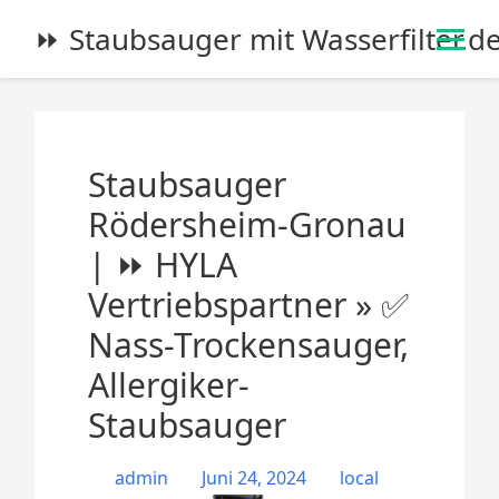
S
⏩ Staubsauger mit Wasserfilter.d
k
i
p
t
o
Staubsauger
c
o
Rödersheim-Gronau
n
| ⏩ HYLA
t
e
Vertriebspartner » ✅
n
Nass-Trockensauger,
t
Allergiker-
Staubsauger
admin
Juni 24, 2024
local