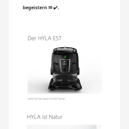
begeistern ✉ ✔️.