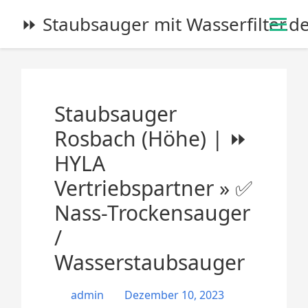
S
⏩ Staubsauger mit Wasserfilter.d
k
i
p
t
o
Staubsauger
c
o
Rosbach (Höhe) | ⏩
n
HYLA
t
e
Vertriebspartner » ✅
n
Nass-Trockensauger
t
/
Wasserstaubsauger
admin
Dezember 10, 2023