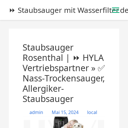
S
⏩ Staubsauger mit Wasserfilter.d
k
i
p
t
o
Staubsauger
c
o
Rosenthal | ⏩ HYLA
n
Vertriebspartner » ✅
t
e
Nass-Trockensauger,
n
Allergiker-
t
Staubsauger
admin
Mai 15, 2024
local