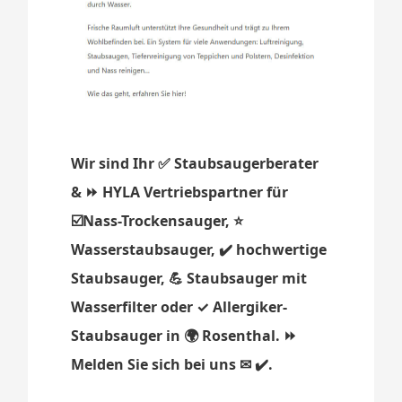
Wir sind Ihr ✅ Staubsaugerberater
& ⏩ HYLA Vertriebspartner für
☑️Nass-Trockensauger, ⭐
Wasserstaubsauger, ✔️ hochwertige
Staubsauger, 💪 Staubsauger mit
Wasserfilter oder ✓ Allergiker-
Staubsauger in 🌍 Rosenthal. ⏩
Melden Sie sich bei uns ✉ ✔️.