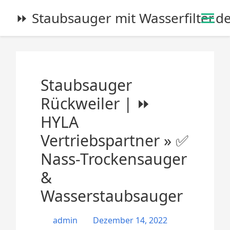
S
⏩ Staubsauger mit Wasserfilter.d
k
i
p
t
o
Staubsauger
c
o
Rückweiler | ⏩
n
HYLA
t
e
Vertriebspartner » ✅
n
Nass-Trockensauger
t
&
Wasserstaubsauger
admin
Dezember 14, 2022