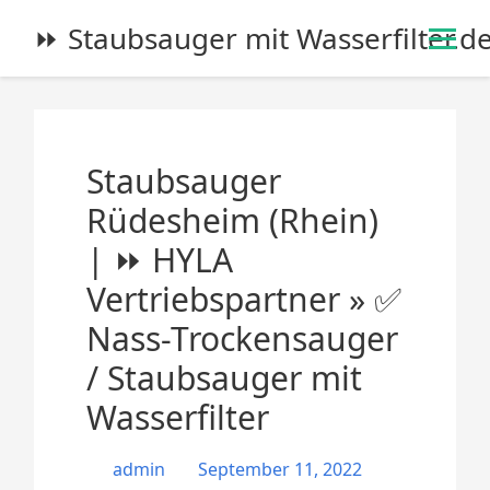
S
⏩ Staubsauger mit Wasserfilter.d
k
i
p
t
o
Staubsauger
c
o
Rüdesheim (Rhein)
n
| ⏩ HYLA
t
e
Vertriebspartner » ✅
n
Nass-Trockensauger
t
/ Staubsauger mit
Wasserfilter
admin
September 11, 2022