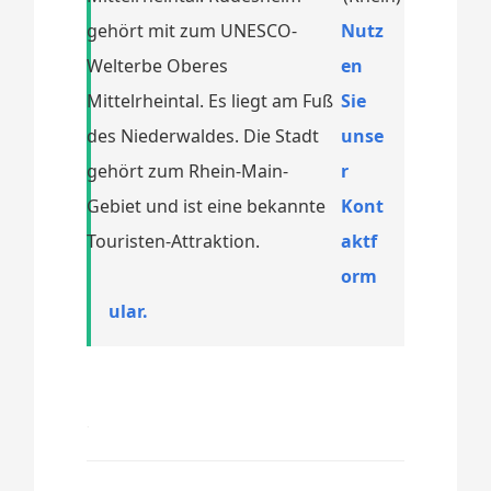
gehört mit zum UNESCO-
Nutz
Welterbe Oberes
en
Mittelrheintal. Es liegt am Fuß
Sie
des Niederwaldes. Die Stadt
unse
gehört zum Rhein-Main-
r
Gebiet und ist eine bekannte
Kont
Touristen-Attraktion.
aktf
orm
ular.