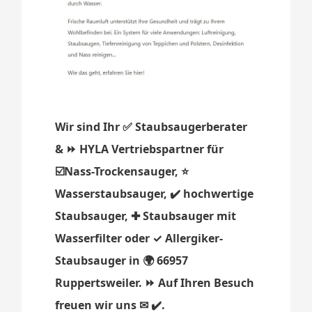
Wir sind Ihr ✅ Staubsaugerberater
& ⏩ HYLA Vertriebspartner für
☑️Nass-Trockensauger, ⭐
Wasserstaubsauger, ✔️ hochwertige
Staubsauger, ✚ Staubsauger mit
Wasserfilter oder ✓ Allergiker-
Staubsauger in 🌍 66957
Ruppertsweiler. ⏩ Auf Ihren Besuch
freuen wir uns ✉ ✔️.