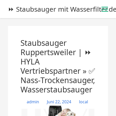
S
⏩ Staubsauger mit Wasserfilter.d
k
i
p
t
o
Staubsauger
c
o
Ruppertsweiler | ⏩
n
HYLA
t
e
Vertriebspartner » ✅
n
Nass-Trockensauger,
t
Wasserstaubsauger
admin
Juni 22, 2024
local