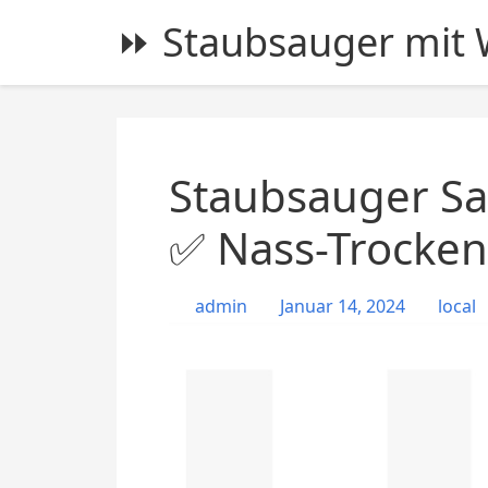
S
⏩ Staubsauger mit W
k
i
p
t
o
c
Staubsauger Sa
o
n
✅ Nass-Trocken
t
e
admin
Januar 14, 2024
local
n
t