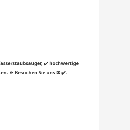
Wasserstaubsauger, ✔️ hochwertige
ken. ⏩ Besuchen Sie uns ✉ ✔️.