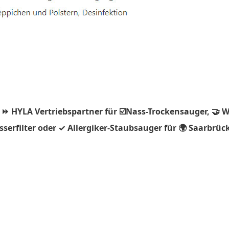
 ⏩ HYLA Vertriebspartner für ☑️Nass-Trockensauger, 🤝 
serfilter oder ✓ Allergiker-Staubsauger für 🌍 Saarbrüc