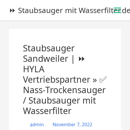
S
⏩ Staubsauger mit Wasserfilter.d
k
i
p
t
o
Staubsauger
c
o
Sandweiler | ⏩
n
HYLA
t
e
Vertriebspartner » ✅
n
Nass-Trockensauger
t
/ Staubsauger mit
Wasserfilter
admin
November 7, 2022