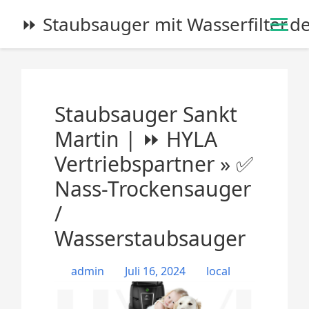
S
⏩ Staubsauger mit Wasserfilter.d
k
i
p
t
o
Staubsauger Sankt
c
o
Martin | ⏩ HYLA
n
Vertriebspartner » ✅
t
e
Nass-Trockensauger
n
/
t
Wasserstaubsauger
admin
Juli 16, 2024
local