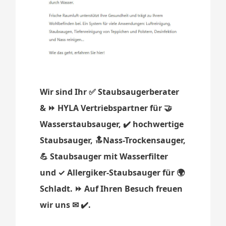
Wir sind Ihr ✅ Staubsaugerberater
& ⏩ HYLA Vertriebspartner für 🤝
Wasserstaubsauger, ✔️ hochwertige
Staubsauger, 🔝Nass-Trockensauger,
💪 Staubsauger mit Wasserfilter
und ✓ Allergiker-Staubsauger für 🌍
Schladt. ⏩ Auf Ihren Besuch freuen
wir uns ✉ ✔️.