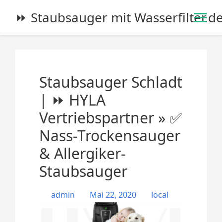
S
⏩ Staubsauger mit Wasserfilter.d
k
i
p
t
o
Staubsauger Schladt
c
o
| ⏩ HYLA
n
Vertriebspartner » ✅
t
e
Nass-Trockensauger
n
& Allergiker-
t
Staubsauger
admin
Mai 22, 2020
local