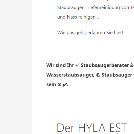
Wir sind Ihr ✅ Staubsaugerberater &
Wasserstaubsauger, 💪 Staubsauger m
sein ✉ ✔️.