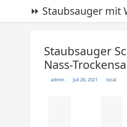
S
⏩ Staubsauger mit W
k
i
p
t
o
c
Staubsauger Sc
o
n
Nass-Trockensa
t
e
admin
Juli 26, 2021
local
n
t