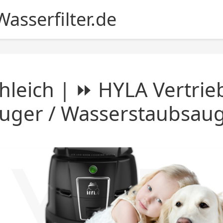
asserfilter.de
hleich | ⏩ HYLA Vertrie
uger / Wasserstaubsau