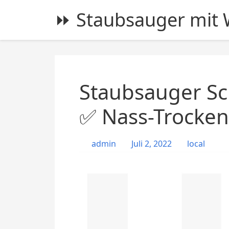
S
⏩ Staubsauger mit W
k
i
p
t
o
c
Staubsauger Sc
o
n
✅ Nass-Trocken
t
e
admin
Juli 2, 2022
local
n
t