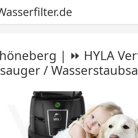
asserfilter.de
höneberg | ⏩ HYLA Vert
sauger / Wasserstaubs