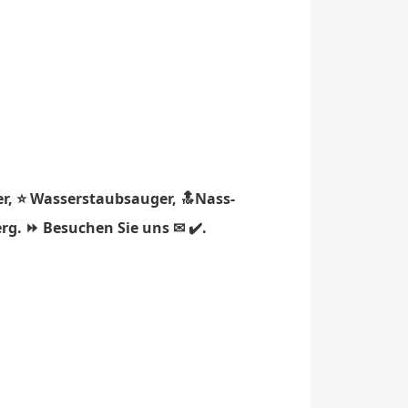
r, ⭐ Wasserstaubsauger, 🔝Nass-
rg. ⏩ Besuchen Sie uns ✉ ✔️.