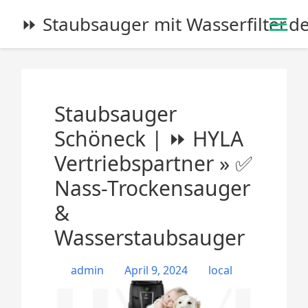
S
⏩ Staubsauger mit Wasserfilter.d
k
i
p
t
o
Staubsauger
c
o
Schöneck | ⏩ HYLA
n
Vertriebspartner » ✅
t
e
Nass-Trockensauger
n
&
t
Wasserstaubsauger
admin
April 9, 2024
local