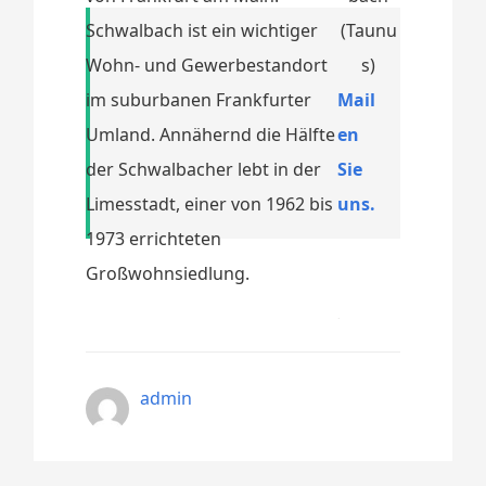
Schwalbach ist ein wichtiger
Wohn- und Gewerbestandort
im suburbanen Frankfurter
Mail
Umland. Annähernd die Hälfte
en
der Schwalbacher lebt in der
Sie
Limesstadt, einer von 1962 bis
uns.
1973 errichteten
Großwohnsiedlung.
admin