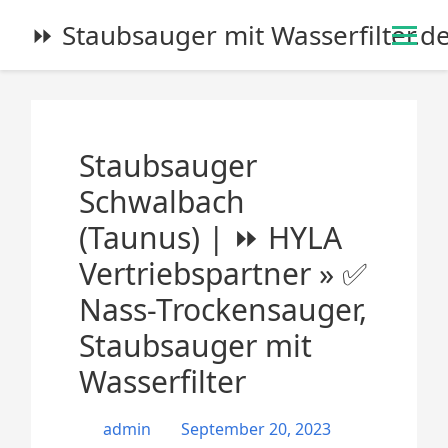
S
⏩ Staubsauger mit Wasserfilter.d
k
i
p
t
o
Staubsauger
c
o
Schwalbach
n
(Taunus) | ⏩ HYLA
t
e
Vertriebspartner » ✅
n
Nass-Trockensauger,
t
Staubsauger mit
Wasserfilter
admin
September 20, 2023