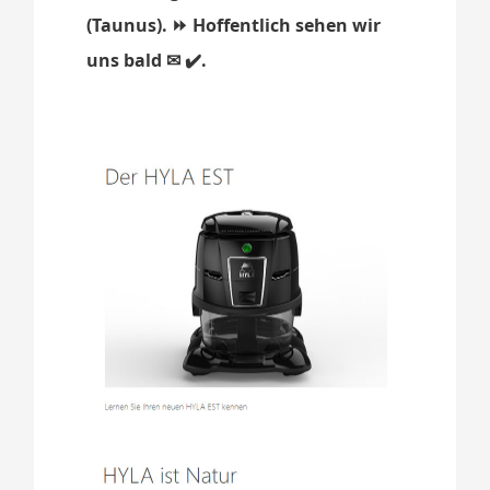
(Taunus). ⏩ Hoffentlich sehen wir
uns bald ✉ ✔️.