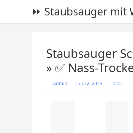
S
⏩ Staubsauger mit W
k
i
p
t
o
c
Staubsauger Sc
o
n
» ✅ Nass-Trock
t
e
admin
Juli 22, 2023
local
n
t