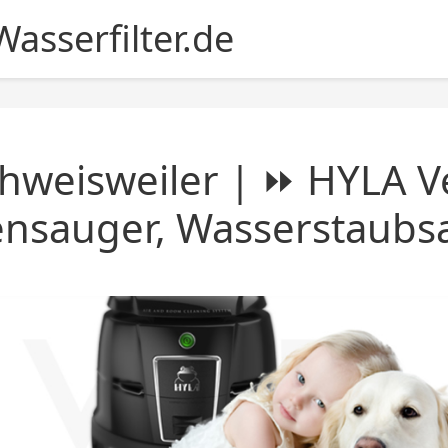
asserfilter.de
hweisweiler | ⏩ HYLA V
ensauger, Wasserstaubs