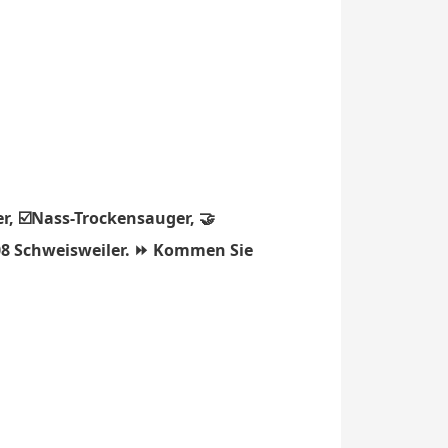
r, ☑️Nass-Trockensauger, 🤝
808 Schweisweiler. ⏩ Kommen Sie