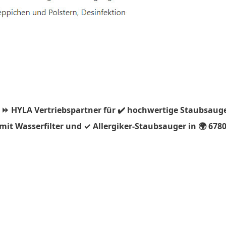
 ⏩ HYLA Vertriebspartner für ✔️ hochwertige Staubsauge
it Wasserfilter und ✓ Allergiker-Staubsauger in 🌍 67