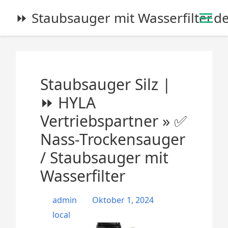
S
⏩ Staubsauger mit Wasserfilter.d
k
i
p
t
o
Staubsauger Silz |
c
o
⏩ HYLA
n
Vertriebspartner » ✅
t
e
Nass-Trockensauger
n
/ Staubsauger mit
t
Wasserfilter
admin
Oktober 1, 2024
local