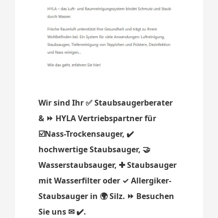
Wir sind Ihr ✅ Staubsaugerberater
& ⏩ HYLA Vertriebspartner für
☑️Nass-Trockensauger, ✔️
hochwertige Staubsauger, 🤝
Wasserstaubsauger, ✚ Staubsauger
mit Wasserfilter oder ✓ Allergiker-
Staubsauger in 🌍 Silz. ⏩ Besuchen
Sie uns ✉ ✔️.