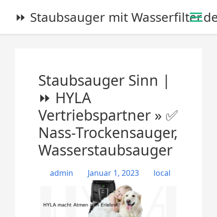
S
⏩ Staubsauger mit Wasserfilter.d
k
i
p
t
o
Staubsauger Sinn |
c
o
⏩ HYLA
n
Vertriebspartner » ✅
t
e
Nass-Trockensauger,
n
Wasserstaubsauger
t
admin
Januar 1, 2023
local