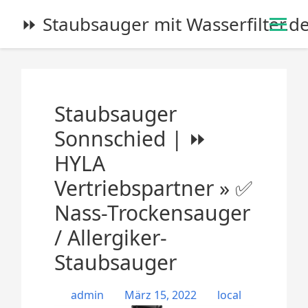
S
⏩ Staubsauger mit Wasserfilter.d
k
i
p
t
o
Staubsauger
c
o
Sonnschied | ⏩
n
HYLA
t
e
Vertriebspartner » ✅
n
Nass-Trockensauger
t
/ Allergiker-
Staubsauger
admin
März 15, 2022
local