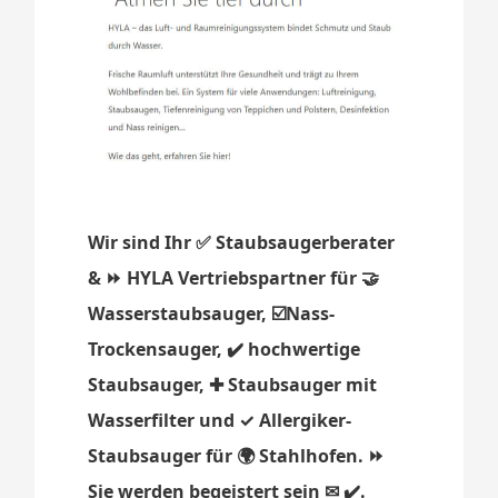
Wir sind Ihr ✅ Staubsaugerberater
& ⏩ HYLA Vertriebspartner für 🤝
Wasserstaubsauger, ☑️Nass-
Trockensauger, ✔️ hochwertige
Staubsauger, ✚ Staubsauger mit
Wasserfilter und ✓ Allergiker-
Staubsauger für 🌍 Stahlhofen. ⏩
Sie werden begeistert sein ✉ ✔️.