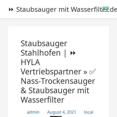
S
⏩ Staubsauger mit Wasserfilter.d
k
i
p
t
o
Staubsauger
c
o
Stahlhofen | ⏩
n
HYLA
t
e
Vertriebspartner » ✅
n
Nass-Trockensauger
t
& Staubsauger mit
Wasserfilter
admin
August 4, 2021
local