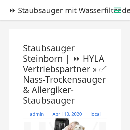
S
⏩ Staubsauger mit Wasserfilter.d
k
i
p
t
o
Staubsauger
c
o
Steinborn | ⏩ HYLA
n
Vertriebspartner » ✅
t
e
Nass-Trockensauger
n
& Allergiker-
t
Staubsauger
admin
April 10, 2020
local