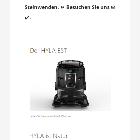
Steinwenden. ⏩ Besuchen Sie uns ✉
✔️.