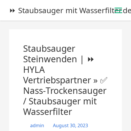
S
⏩ Staubsauger mit Wasserfilter.d
k
i
p
t
o
Staubsauger
c
o
Steinwenden | ⏩
n
HYLA
t
e
Vertriebspartner » ✅
n
Nass-Trockensauger
t
/ Staubsauger mit
Wasserfilter
admin
August 30, 2023