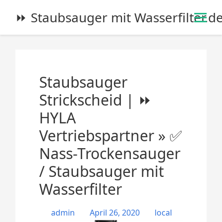
S
⏩ Staubsauger mit Wasserfilter.d
k
i
p
t
o
Staubsauger
c
o
Strickscheid | ⏩
n
HYLA
t
e
Vertriebspartner » ✅
n
Nass-Trockensauger
t
/ Staubsauger mit
Wasserfilter
admin
April 26, 2020
local