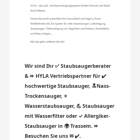
Wir sind Ihr ✅ Staubsaugerberater
& ⏩ HYLA Vertriebspartner für ✔️
hochwertige Staubsauger, 🔝Nass-
Trockensauger, ⭐
Wasserstaubsauger, 💪 Staubsauger
mit Wasserfilter oder ✓ Allergiker-
Staubsauger in 🌍 Trassem. ⏩
Besuchen Sie uns ✉ ✔️.