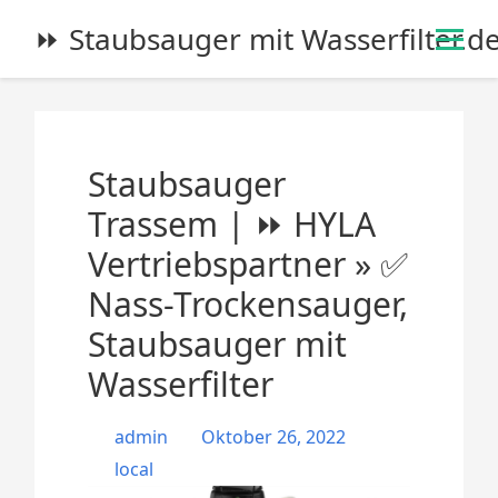
S
⏩ Staubsauger mit Wasserfilter.d
k
i
p
t
o
Staubsauger
c
o
Trassem | ⏩ HYLA
n
Vertriebspartner » ✅
t
e
Nass-Trockensauger,
n
Staubsauger mit
t
Wasserfilter
admin
Oktober 26, 2022
local