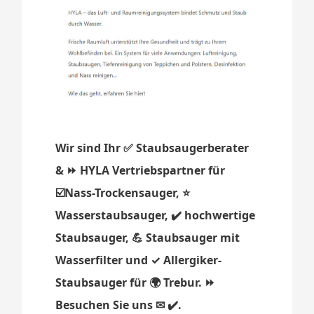
Wir sind Ihr ✅ Staubsaugerberater
& ⏩ HYLA Vertriebspartner für
☑️Nass-Trockensauger, ⭐
Wasserstaubsauger, ✔️ hochwertige
Staubsauger, 💪 Staubsauger mit
Wasserfilter und ✓ Allergiker-
Staubsauger für 🌍 Trebur. ⏩
Besuchen Sie uns ✉ ✔️.