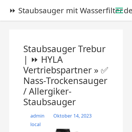
S
⏩ Staubsauger mit Wasserfilter.d
k
i
p
t
o
Staubsauger Trebur
c
o
| ⏩ HYLA
n
Vertriebspartner » ✅
t
e
Nass-Trockensauger
n
/ Allergiker-
t
Staubsauger
admin
Oktober 14, 2023
local