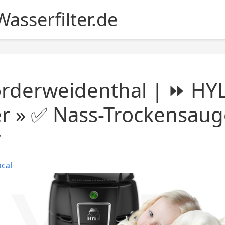
asserfilter.de
rderweidenthal | ⏩ HY
er » ✅ Nass-Trockensaug
r
ocal