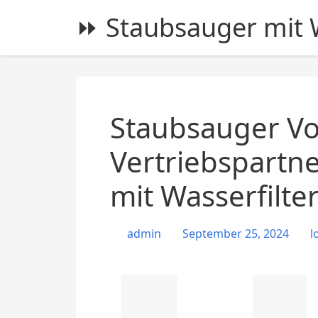
S
⏩ Staubsauger mit W
k
i
p
t
o
c
Staubsauger Vo
o
n
Vertriebspartn
t
mit Wasserfilte
e
n
t
admin
September 25, 2024
l