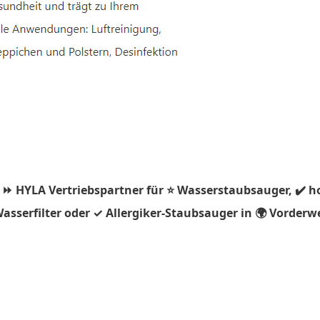
 ⏩ HYLA Vertriebspartner für ⭐ Wasserstaubsauger, ✔️ h
asserfilter oder ✓ Allergiker-Staubsauger in 🌍 Vorderw