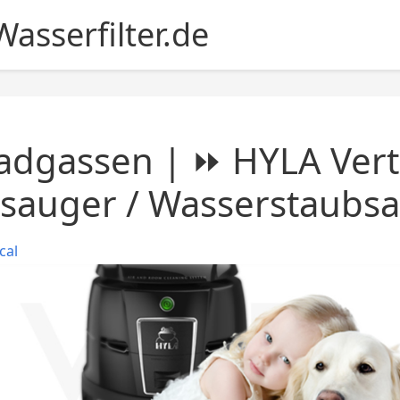
asserfilter.de
dgassen | ⏩ HYLA Vertr
sauger / Wasserstaubs
cal