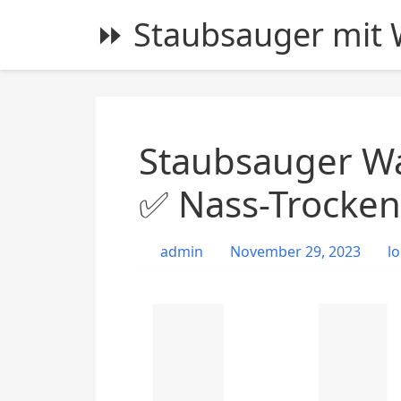
S
⏩ Staubsauger mit W
k
i
p
t
o
c
Staubsauger Wa
o
n
✅ Nass-Trocken
t
e
admin
November 29, 2023
lo
n
t