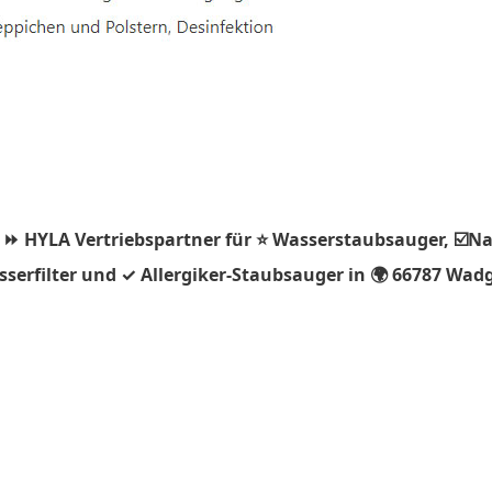
 ⏩ HYLA Vertriebspartner für ⭐ Wasserstaubsauger, ☑️Na
serfilter und ✓ Allergiker-Staubsauger in 🌍 66787 Wadg