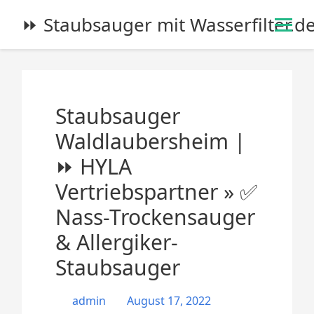
S
⏩ Staubsauger mit Wasserfilter.d
k
i
p
t
o
Staubsauger
c
o
Waldlaubersheim |
n
⏩ HYLA
t
e
Vertriebspartner » ✅
n
Nass-Trockensauger
t
& Allergiker-
Staubsauger
admin
August 17, 2022