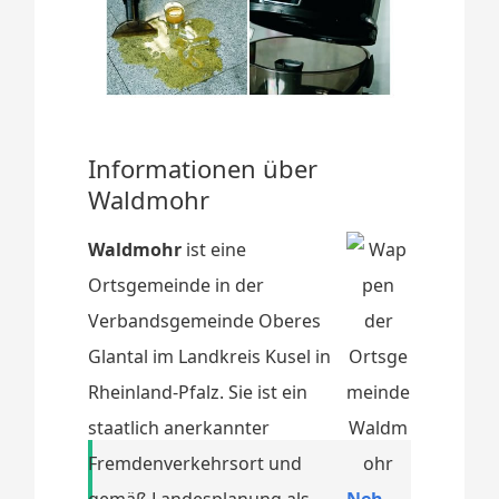
Informationen über
Waldmohr
Waldmohr
ist eine
Ortsgemeinde in der
Verbandsgemeinde Oberes
Glantal im Landkreis Kusel in
Rheinland-Pfalz. Sie ist ein
staatlich anerkannter
Fremdenverkehrsort und
gemäß Landesplanung als
Neh