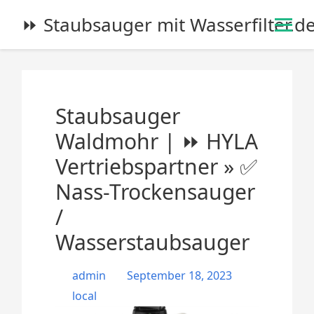
S
⏩ Staubsauger mit Wasserfilter.d
k
i
p
t
o
Staubsauger
c
o
Waldmohr | ⏩ HYLA
n
Vertriebspartner » ✅
t
e
Nass-Trockensauger
n
/
t
Wasserstaubsauger
admin
September 18, 2023
local