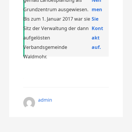
Grundzentrum ausgewiesen.
men
Bis zum 1. Januar 2017 war sie
Sie
Sitz der Verwaltung der dann
Kont
aufgelösten
akt
Verbandsgemeinde
auf.
Waldmohr.
admin