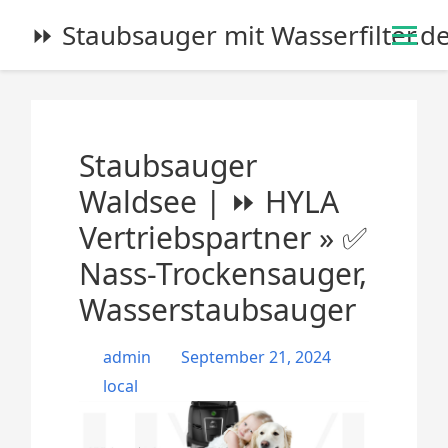
S
⏩ Staubsauger mit Wasserfilter.d
k
i
p
t
o
Staubsauger
c
o
Waldsee | ⏩ HYLA
n
Vertriebspartner » ✅
t
e
Nass-Trockensauger,
n
Wasserstaubsauger
t
admin
September 21, 2024
local