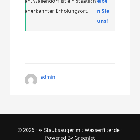
an. Wallendorf ist ein staatlich
eibe
anerkannter Erholungsort.
n Sie
uns!
admin
© 2026 ·
⏩ Staubsauger mit Wasserfilter.de
·
Powered By
Greenlet