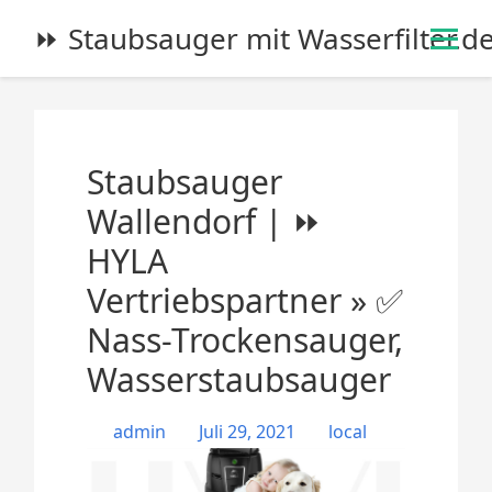
S
⏩ Staubsauger mit Wasserfilter.d
k
i
p
t
o
Staubsauger
c
o
Wallendorf | ⏩
n
HYLA
t
e
Vertriebspartner » ✅
n
Nass-Trockensauger,
t
Wasserstaubsauger
admin
Juli 29, 2021
local