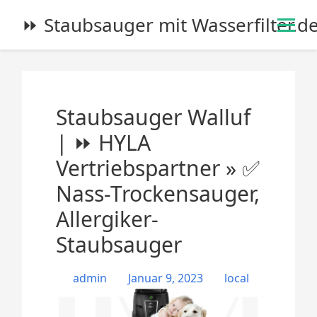
S
⏩ Staubsauger mit Wasserfilter.d
k
i
p
t
o
Staubsauger Walluf
c
o
| ⏩ HYLA
n
Vertriebspartner » ✅
t
e
Nass-Trockensauger,
n
Allergiker-
t
Staubsauger
admin
Januar 9, 2023
local