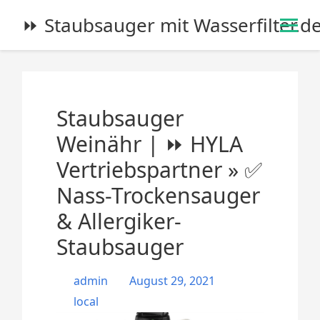
S
⏩ Staubsauger mit Wasserfilter.d
k
i
p
t
o
Staubsauger
c
o
Weinähr | ⏩ HYLA
n
Vertriebspartner » ✅
t
e
Nass-Trockensauger
n
& Allergiker-
t
Staubsauger
admin
August 29, 2021
local