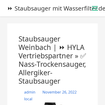
S
⏩ Staubsauger mit Wasserfilter.d
k
i
p
t
o
Staubsauger
c
o
Weinbach | ⏩ HYLA
n
Vertriebspartner » ✅
t
e
Nass-Trockensauger,
n
Allergiker-
t
Staubsauger
admin
November 26, 2022
local