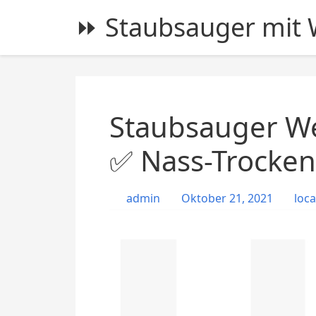
S
⏩ Staubsauger mit W
k
i
p
t
o
c
Staubsauger We
o
n
✅ Nass-Trocken
t
e
admin
Oktober 21, 2021
loca
n
t