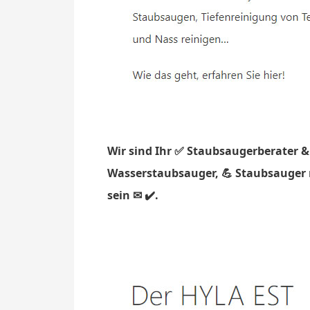
Wir sind Ihr ✅ Staubsaugerberater &
Wasserstaubsauger, 💪 Staubsauger m
sein ✉ ✔️.