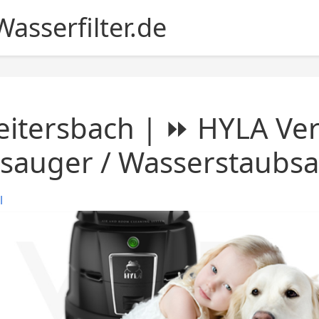
asserfilter.de
itersbach | ⏩ HYLA Ver
sauger / Wasserstaubs
l