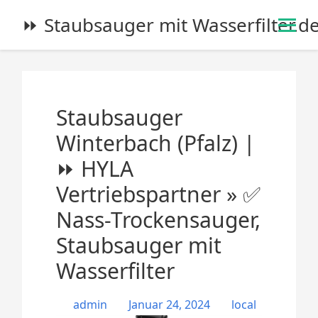
S
⏩ Staubsauger mit Wasserfilter.d
k
i
p
t
o
Staubsauger
c
o
Winterbach (Pfalz) |
n
⏩ HYLA
t
e
Vertriebspartner » ✅
n
Nass-Trockensauger,
t
Staubsauger mit
Wasserfilter
admin
Januar 24, 2024
local