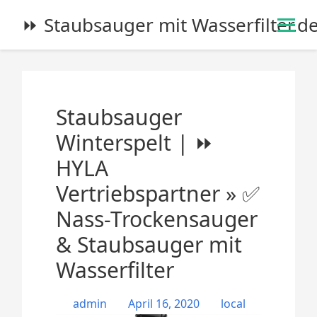
S
⏩ Staubsauger mit Wasserfilter.d
k
i
p
t
o
Staubsauger
c
o
Winterspelt | ⏩
n
HYLA
t
e
Vertriebspartner » ✅
n
Nass-Trockensauger
t
& Staubsauger mit
Wasserfilter
admin
April 16, 2020
local