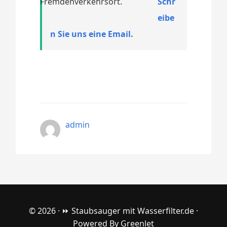
Fremdenverkehrsort.
Schr
eibe
n Sie uns eine Email.
admin
© 2026 ·
⏩ Staubsauger mit Wasserfilter.de
·
Powered By
Greenlet