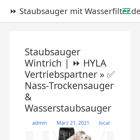
S
⏩ Staubsauger mit Wasserfilter.d
k
i
p
t
o
Staubsauger
c
o
Wintrich | ⏩ HYLA
n
Vertriebspartner » ✅
t
e
Nass-Trockensauger
n
&
t
Wasserstaubsauger
admin
März 21, 2021
local