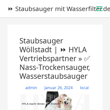
S
⏩ Staubsauger mit Wasserfilter.d
k
i
p
t
o
Staubsauger
c
o
Wöllstadt | ⏩ HYLA
n
Vertriebspartner » ✅
t
e
Nass-Trockensauger,
n
Wasserstaubsauger
t
admin
Januar 26, 2024
local