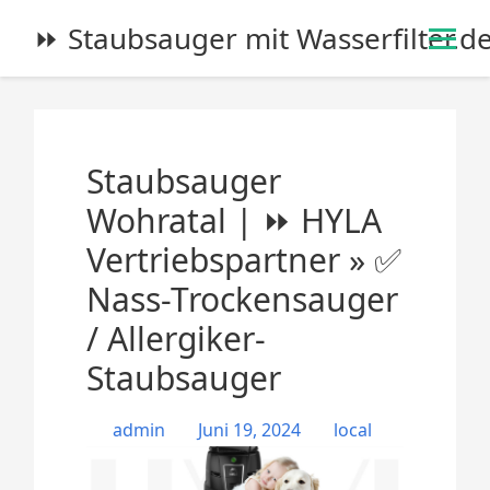
S
⏩ Staubsauger mit Wasserfilter.d
k
i
p
t
o
Staubsauger
c
o
Wohratal | ⏩ HYLA
n
Vertriebspartner » ✅
t
e
Nass-Trockensauger
n
/ Allergiker-
t
Staubsauger
admin
Juni 19, 2024
local